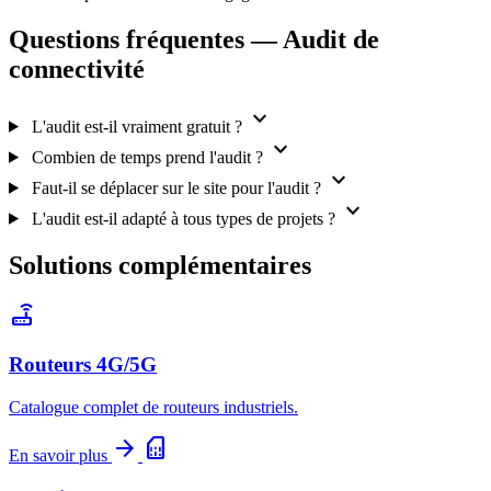
Questions fréquentes — Audit de
connectivité
expand_more
L'audit est-il vraiment gratuit ?
expand_more
Combien de temps prend l'audit ?
expand_more
Faut-il se déplacer sur le site pour l'audit ?
expand_more
L'audit est-il adapté à tous types de projets ?
Solutions complémentaires
router
Routeurs 4G/5G
Catalogue complet de routeurs industriels.
arrow_forward
sim_card
En savoir plus