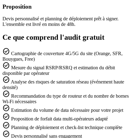
Proposition
Devis personnalisé et planning de déploiement prêt à signer.
L'ensemble est livré en moins de 48h.
Ce que comprend l'audit gratuit
check_circle
Cartographie de couverture 4G/5G du site (Orange, SFR,
Bouygues, Free)
check_circle
Mesure du signal RSRP/RSRQ et estimation du débit
disponible par opérateur
check_circle
Analyse des risques de saturation réseau (événement haute
densité)
check_circle
Recommandation du type de routeur et du nombre de bornes
Wi-Fi nécessaires
check_circle
Estimation du volume de data nécessaire pour votre projet
check_circle
Proposition de forfait data multi-opérateurs adapté
check_circle
Planning de déploiement et check-list technique complète
check_circle
Devis personnalisé sans engagement