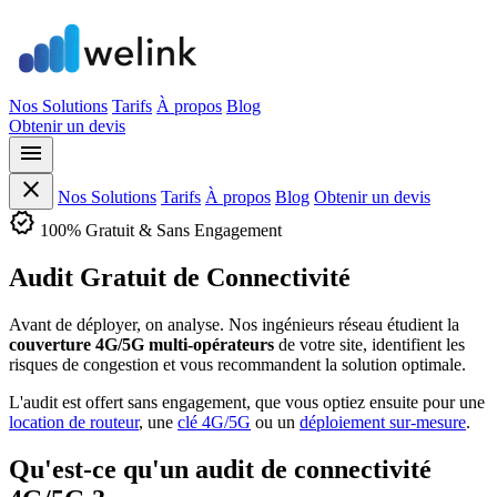
Nos Solutions
Tarifs
À propos
Blog
Obtenir un devis
menu
close
Nos Solutions
Tarifs
À propos
Blog
Obtenir un devis
verified
100% Gratuit & Sans Engagement
Audit
Gratuit
de Connectivité
Avant de déployer, on analyse. Nos ingénieurs réseau étudient la
couverture 4G/5G multi-opérateurs
de votre site, identifient les
risques de congestion et vous recommandent la solution optimale.
L'audit est offert sans engagement, que vous optiez ensuite pour une
location de routeur
, une
clé 4G/5G
ou un
déploiement sur-mesure
.
Qu'est-ce qu'un audit de connectivité