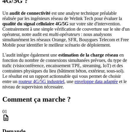
4G/5G ?
Un
audit de connectivité
est une analyse technique préalable
réalisée par les ingénieurs réseau de Welink Tech pour évaluer la
qualité du signal cellulaire 4G/5G
sur votre site d'intervention.
Contrairement à une simple vérification de couverture sur le site d'un
opérateur, notre audit est
multi-opérateurs
: nous analysons
simultanément les réseaux Orange, SFR, Bouygues Telecom et Free
Mobile pour identifier le meilleur scénario de déploiement.
L'audit intègre également une
estimation de la charge réseau
en
fonction du nombre de connexions simultanées prévues, du type de
trafic (visioconférence, encaissement TPE, streaming, IoT) et des
contraintes physiques du lieu (bâtiment béton, extérieur, sous-sol).
Le résultat est un rapport actionnable qui vous permet de choisir
entre un
routeur 4G/5G industriel
, une
enveloppe data adaptée
et le
niveau de supervision nécessaire.
Comment ça marche ?
01
description
Demande