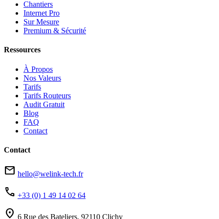
Chantiers
Internet Pro
Sur Mesure
Premium & Sécurité
Ressources
À Propos
Nos Valeurs
Tarifs
Tarifs Routeurs
Audit Gratuit
Blog
FAQ
Contact
Contact
mail
hello@welink-tech.fr
phone
+33 (0) 1 49 14 02 64
location_on
6 Rue des Bateliers, 92110 Clichy