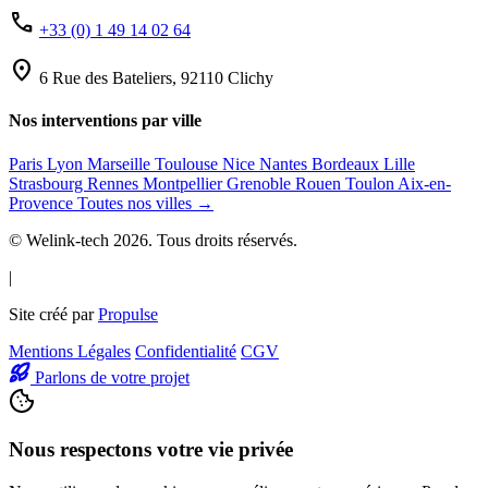
phone
+33 (0) 1 49 14 02 64
location_on
6 Rue des Bateliers, 92110 Clichy
Nos interventions par ville
Paris
Lyon
Marseille
Toulouse
Nice
Nantes
Bordeaux
Lille
Strasbourg
Rennes
Montpellier
Grenoble
Rouen
Toulon
Aix-en-
Provence
Toutes nos villes →
© Welink-tech 2026. Tous droits réservés.
|
Site créé par
Propulse
Mentions Légales
Confidentialité
CGV
Parlons de votre projet
Nous respectons votre vie privée