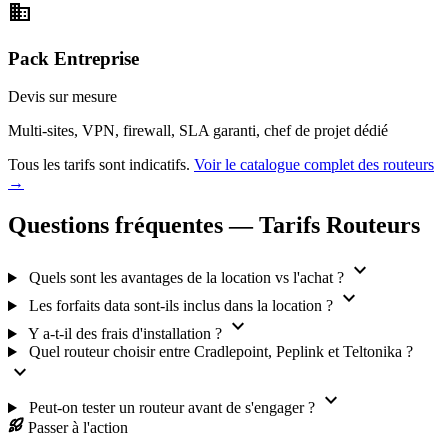
business
Pack Entreprise
Devis
sur mesure
Multi-sites, VPN, firewall, SLA garanti, chef de projet dédié
Tous les tarifs sont indicatifs.
Voir le catalogue complet des routeurs
→
Questions fréquentes — Tarifs Routeurs
expand_more
Quels sont les avantages de la location vs l'achat ?
expand_more
Les forfaits data sont-ils inclus dans la location ?
expand_more
Y a-t-il des frais d'installation ?
Quel routeur choisir entre Cradlepoint, Peplink et Teltonika ?
expand_more
expand_more
Peut-on tester un routeur avant de s'engager ?
Passer à l'action