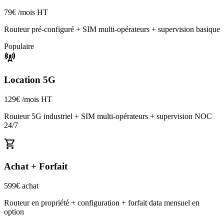
79€
/mois HT
Routeur pré-configuré + SIM multi-opérateurs + supervision basique
Populaire
cell_tower
Location 5G
129€
/mois HT
Routeur 5G industriel + SIM multi-opérateurs + supervision NOC
24/7
shopping_cart
Achat + Forfait
599€
achat
Routeur en propriété + configuration + forfait data mensuel en
option