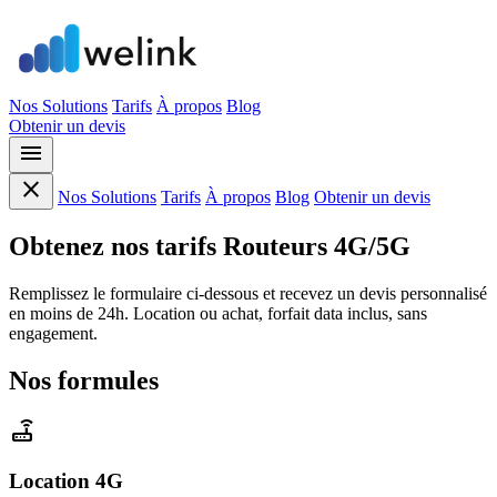
Nos Solutions
Tarifs
À propos
Blog
Obtenir un devis
menu
close
Nos Solutions
Tarifs
À propos
Blog
Obtenir un devis
Obtenez nos
tarifs
Routeurs 4G/5G
Remplissez le formulaire ci-dessous et recevez un devis personnalisé
en moins de 24h. Location ou achat, forfait data inclus, sans
engagement.
Nos formules
router
Location 4G