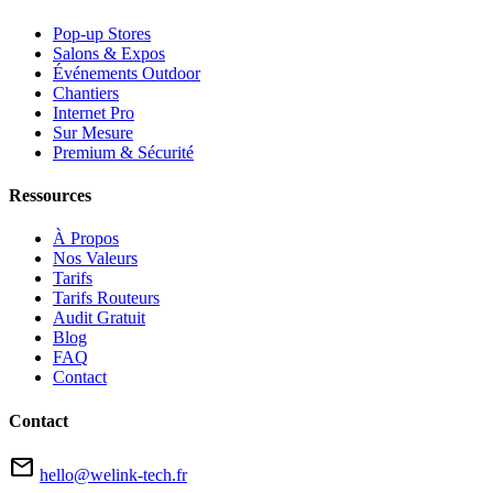
Pop-up Stores
Salons & Expos
Événements Outdoor
Chantiers
Internet Pro
Sur Mesure
Premium & Sécurité
Ressources
À Propos
Nos Valeurs
Tarifs
Tarifs Routeurs
Audit Gratuit
Blog
FAQ
Contact
Contact
mail
hello@welink-tech.fr