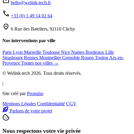
mail
hello@welink-tech.fr
phone
+33 (0) 1 49 14 02 64
location_on
6 Rue des Bateliers, 92110 Clichy
Nos interventions par ville
Paris
Lyon
Marseille
Toulouse
Nice
Nantes
Bordeaux
Lille
Strasbourg
Rennes
Montpellier
Grenoble
Rouen
Toulon
Aix-en-
Provence
Toutes nos villes →
© Welink-tech 2026. Tous droits réservés.
|
Site créé par
Propulse
Mentions Légales
Confidentialité
CGV
Parlons de votre projet
Nous respectons votre vie privée