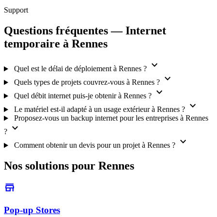
Support
Questions fréquentes — Internet
temporaire à Rennes
expand_more
Quel est le délai de déploiement à Rennes ?
expand_more
Quels types de projets couvrez-vous à Rennes ?
expand_more
Quel débit internet puis-je obtenir à Rennes ?
expand_more
Le matériel est-il adapté à un usage extérieur à Rennes ?
Proposez-vous un backup internet pour les entreprises à Rennes
expand_more
?
expand_more
Comment obtenir un devis pour un projet à Rennes ?
Nos solutions pour Rennes
store
Pop-up Stores