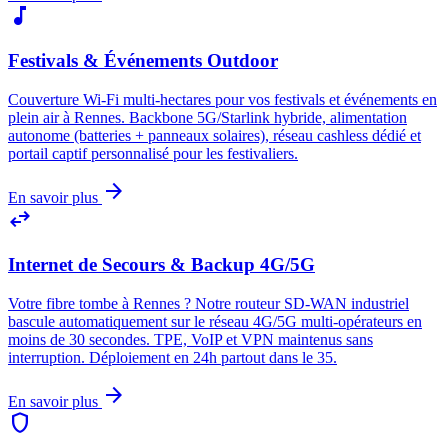
music_note
Festivals & Événements Outdoor
Couverture Wi-Fi multi-hectares pour vos festivals et événements en
plein air à Rennes. Backbone 5G/Starlink hybride, alimentation
autonome (batteries + panneaux solaires), réseau cashless dédié et
portail captif personnalisé pour les festivaliers.
arrow_forward
En savoir plus
swap_horiz
Internet de Secours & Backup 4G/5G
Votre fibre tombe à Rennes ? Notre routeur SD-WAN industriel
bascule automatiquement sur le réseau 4G/5G multi-opérateurs en
moins de 30 secondes. TPE, VoIP et VPN maintenus sans
interruption. Déploiement en 24h partout dans le 35.
arrow_forward
En savoir plus
shield