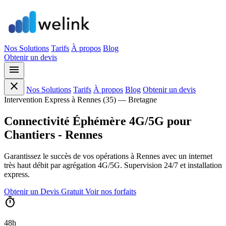
Nos Solutions
Tarifs
À propos
Blog
Obtenir un devis
menu
close
Nos Solutions
Tarifs
À propos
Blog
Obtenir un devis
Intervention Express à Rennes (35) — Bretagne
Connectivité
Éphémère 4G/5G
pour
Chantiers - Rennes
Garantissez le succès de vos opérations à Rennes avec un internet
très haut débit par agrégation 4G/5G. Supervision 24/7 et installation
express.
Obtenir un Devis Gratuit
Voir nos forfaits
timer
48h