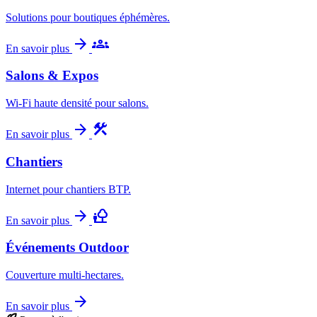
Solutions pour boutiques éphémères.
arrow_forward
groups
En savoir plus
Salons & Expos
Wi-Fi haute densité pour salons.
arrow_forward
construction
En savoir plus
Chantiers
Internet pour chantiers BTP.
arrow_forward
nature_people
En savoir plus
Événements Outdoor
Couverture multi-hectares.
arrow_forward
En savoir plus