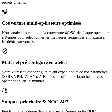
projets urgents.
cell_tower
Couverture multi-opérateurs optimisée
Nous analysons en amont la couverture 4G/5G de chaque opérateur
à Rennes pour sélectionner les meilleures fréquences et maximiser
les débits sur votre site.
verified
Matériel pré-configuré en atelier
Votre kit réseau est configuré avant expédition avec vos paramètres
(SSID, VPN, VLAN). À Rennes, il suffit de le brancher — c'est
opérationnel en 15 minutes.
support_agent
Support prioritaire & NOC 24/7
Pendant toute la durée de votre projet à Rennes, notre NOC