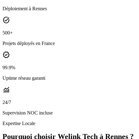
Déploiement à Rennes
task_alt
500+
Projets déployés en France
verified
99.9%
Uptime réseau garanti
monitoring
24/7
Supervision NOC incluse
Expertise Locale
Pourquoi choisir Welink Tech à Rennes ?