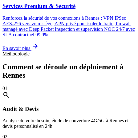
Services Premium & Sécurité
Renforcez la sécurité de vos connexions à Rennes : VPN IPSec
AES-256 vers votre siège, APN privé pour isoler le trafic, firewall
managé avec Deep Packet Inspection et supervision NOC 24/7 avec
SLA contractuel 99.9%.
arrow_forward
En savoir plus
Méthodologie
Comment se déroule un déploiement à
Rennes
01
search
Audit & Devis
Analyse de votre besoin, étude de couverture 4G/5G à Rennes et
devis personnalisé en 24h.
02