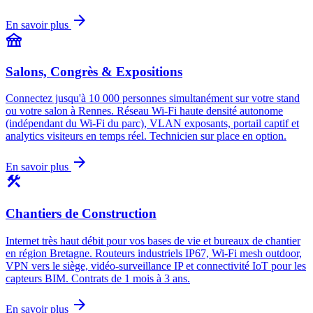
arrow_forward
En savoir plus
festival
Salons, Congrès & Expositions
Connectez jusqu'à 10 000 personnes simultanément sur votre stand
ou votre salon à Rennes. Réseau Wi-Fi haute densité autonome
(indépendant du Wi-Fi du parc), VLAN exposants, portail captif et
analytics visiteurs en temps réel. Technicien sur place en option.
arrow_forward
En savoir plus
construction
Chantiers de Construction
Internet très haut débit pour vos bases de vie et bureaux de chantier
en région Bretagne. Routeurs industriels IP67, Wi-Fi mesh outdoor,
VPN vers le siège, vidéo-surveillance IP et connectivité IoT pour les
capteurs BIM. Contrats de 1 mois à 3 ans.
arrow_forward
En savoir plus