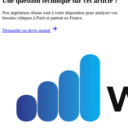
Une question technique sur cet article ?
Nos ingénieurs réseau sont à votre disposition pour analyser vos
besoins critiques à Paris et partout en France.
arrow_forward
Demander un devis gratuit