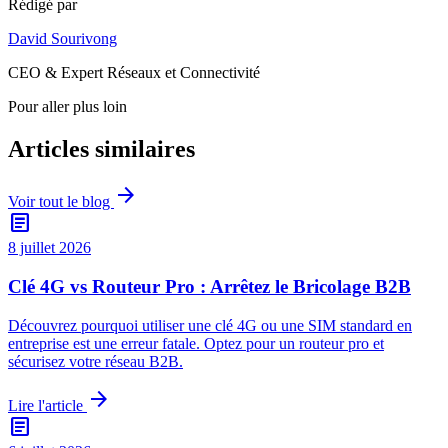
Rédigé par
David Sourivong
CEO & Expert Réseaux et Connectivité
Pour aller plus loin
Articles similaires
arrow_forward
Voir tout le blog
article
8 juillet 2026
Clé 4G vs Routeur Pro : Arrêtez le Bricolage B2B
Découvrez pourquoi utiliser une clé 4G ou une SIM standard en
entreprise est une erreur fatale. Optez pour un routeur pro et
sécurisez votre réseau B2B.
arrow_forward
Lire l'article
article