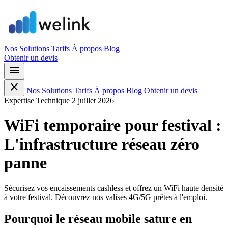
Nos Solutions
Tarifs
À propos
Blog
Obtenir un devis
menu
close
Nos Solutions
Tarifs
À propos
Blog
Obtenir un devis
Expertise Technique
2 juillet 2026
WiFi temporaire pour festival :
L'infrastructure réseau zéro
panne
Sécurisez vos encaissements cashless et offrez un WiFi haute densité
à votre festival. Découvrez nos valises 4G/5G prêtes à l'emploi.
Pourquoi le réseau mobile sature en