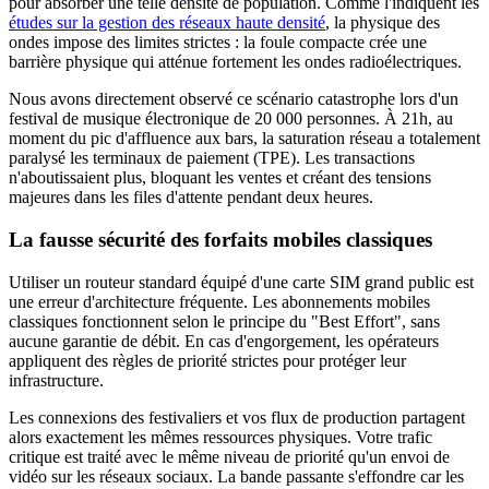
pour absorber une telle densité de population. Comme l'indiquent les
études sur la gestion des réseaux haute densité
, la physique des
ondes impose des limites strictes : la foule compacte crée une
barrière physique qui atténue fortement les ondes radioélectriques.
Nous avons directement observé ce scénario catastrophe lors d'un
festival de musique électronique de 20 000 personnes. À 21h, au
moment du pic d'affluence aux bars, la saturation réseau a totalement
paralysé les terminaux de paiement (TPE). Les transactions
n'aboutissaient plus, bloquant les ventes et créant des tensions
majeures dans les files d'attente pendant deux heures.
La fausse sécurité des forfaits mobiles classiques
Utiliser un routeur standard équipé d'une carte SIM grand public est
une erreur d'architecture fréquente. Les abonnements mobiles
classiques fonctionnent selon le principe du "Best Effort", sans
aucune garantie de débit. En cas d'engorgement, les opérateurs
appliquent des règles de priorité strictes pour protéger leur
infrastructure.
Les connexions des festivaliers et vos flux de production partagent
alors exactement les mêmes ressources physiques. Votre trafic
critique est traité avec le même niveau de priorité qu'un envoi de
vidéo sur les réseaux sociaux. La bande passante s'effondre car les