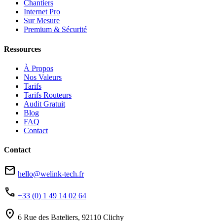
Chantiers
Internet Pro
Sur Mesure
Premium & Sécurité
Ressources
À Propos
Nos Valeurs
Tarifs
Tarifs Routeurs
Audit Gratuit
Blog
FAQ
Contact
Contact
mail
hello@welink-tech.fr
phone
+33 (0) 1 49 14 02 64
location_on
6 Rue des Bateliers, 92110 Clichy