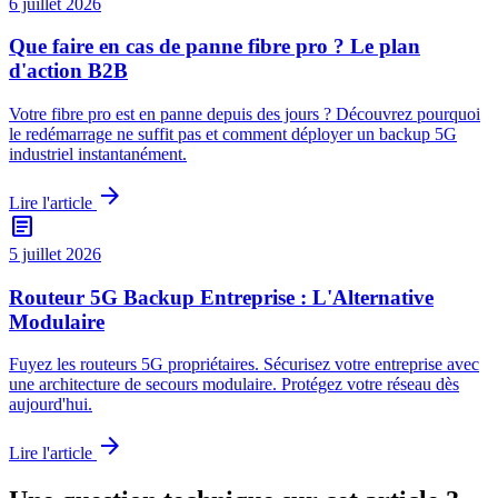
6 juillet 2026
Que faire en cas de panne fibre pro ? Le plan
d'action B2B
Votre fibre pro est en panne depuis des jours ? Découvrez pourquoi
le redémarrage ne suffit pas et comment déployer un backup 5G
industriel instantanément.
arrow_forward
Lire l'article
article
5 juillet 2026
Routeur 5G Backup Entreprise : L'Alternative
Modulaire
Fuyez les routeurs 5G propriétaires. Sécurisez votre entreprise avec
une architecture de secours modulaire. Protégez votre réseau dès
aujourd'hui.
arrow_forward
Lire l'article