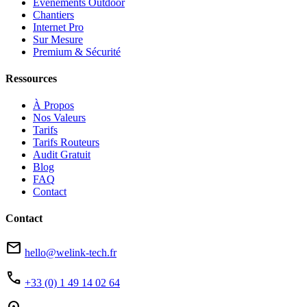
Événements Outdoor
Chantiers
Internet Pro
Sur Mesure
Premium & Sécurité
Ressources
À Propos
Nos Valeurs
Tarifs
Tarifs Routeurs
Audit Gratuit
Blog
FAQ
Contact
Contact
mail
hello@welink-tech.fr
phone
+33 (0) 1 49 14 02 64