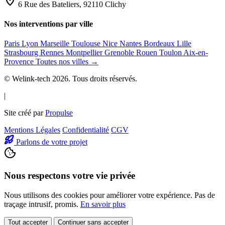
location_on
6 Rue des Bateliers, 92110 Clichy
Nos interventions par ville
Paris
Lyon
Marseille
Toulouse
Nice
Nantes
Bordeaux
Lille
Strasbourg
Rennes
Montpellier
Grenoble
Rouen
Toulon
Aix-en-
Provence
Toutes nos villes →
© Welink-tech 2026. Tous droits réservés.
|
Site créé par
Propulse
Mentions Légales
Confidentialité
CGV
Parlons de votre projet
Nous respectons votre vie privée
Nous utilisons des cookies pour améliorer votre expérience. Pas de
traçage intrusif, promis.
En savoir plus
Tout accepter
Continuer sans accepter