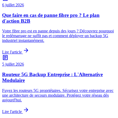
6 juillet 2026
Que faire en cas de panne fibre pro ? Le plan
d'action B2B
Votre fibre pro est en panne depuis des jours ? Découvrez pourquoi
le redémarrage ne suffit pas et comment déployer un backup 5G
industriel instantanément.
arrow_forward
Lire l'article
article
5 juillet 2026
Routeur 5G Backup Entreprise : L'Alternative
Modulaire
Fuyez les routeurs 5G propriétaires. Sécurisez votre entreprise avec
une architecture de secours modulaire. Protégez votre réseau dès
aujourd'hui.
arrow_forward
Lire l'article