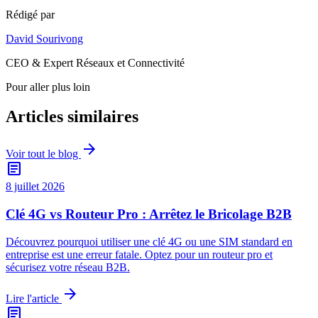
Rédigé par
David Sourivong
CEO & Expert Réseaux et Connectivité
Pour aller plus loin
Articles similaires
arrow_forward
Voir tout le blog
article
8 juillet 2026
Clé 4G vs Routeur Pro : Arrêtez le Bricolage B2B
Découvrez pourquoi utiliser une clé 4G ou une SIM standard en
entreprise est une erreur fatale. Optez pour un routeur pro et
sécurisez votre réseau B2B.
arrow_forward
Lire l'article
article