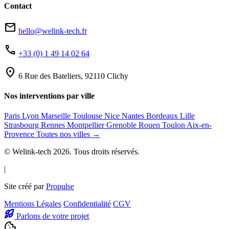
Contact
mail
hello@welink-tech.fr
phone
+33 (0) 1 49 14 02 64
location_on
6 Rue des Bateliers, 92110 Clichy
Nos interventions par ville
Paris
Lyon
Marseille
Toulouse
Nice
Nantes
Bordeaux
Lille
Strasbourg
Rennes
Montpellier
Grenoble
Rouen
Toulon
Aix-en-
Provence
Toutes nos villes →
© Welink-tech 2026. Tous droits réservés.
|
Site créé par
Propulse
Mentions Légales
Confidentialité
CGV
Parlons de votre projet