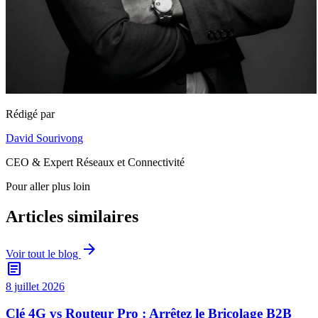
Rédigé par
David Sourivong
CEO & Expert Réseaux et Connectivité
Pour aller plus loin
Articles similaires
arrow_forward
Voir tout le blog
article
8 juillet 2026
Clé 4G vs Routeur Pro : Arrêtez le Bricolage B2B