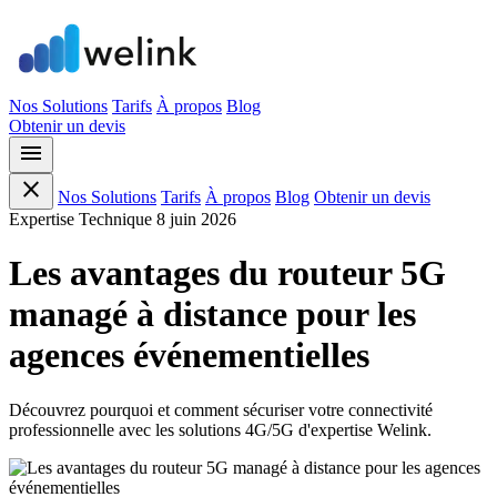
Nos Solutions
Tarifs
À propos
Blog
Obtenir un devis
menu
close
Nos Solutions
Tarifs
À propos
Blog
Obtenir un devis
Expertise Technique
8 juin 2026
Les avantages du routeur 5G
managé à distance pour les
agences événementielles
Découvrez pourquoi et comment sécuriser votre connectivité
professionnelle avec les solutions 4G/5G d'expertise Welink.