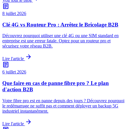
Voir tout le blog
article
8 juillet 2026
Clé 4G vs Routeur Pro : Arrêtez le Bricolage B2B
Découvrez pourquoi utiliser une clé 4G ou une SIM standard en
entreprise est une erreur fatale. Optez pour un routeur pro et
sécurisez votre réseau B2B.
arrow_forward
Lire l'article
article
6 juillet 2026
Que faire en cas de panne fibre pro ? Le plan
d'action B2B
Votre fibre pro est en panne depuis des jours ? Découvrez pourquoi
le redémarrage ne suffit pas et comment déployer un backup 5G
industriel instantanément.
arrow_forward
Lire l'article