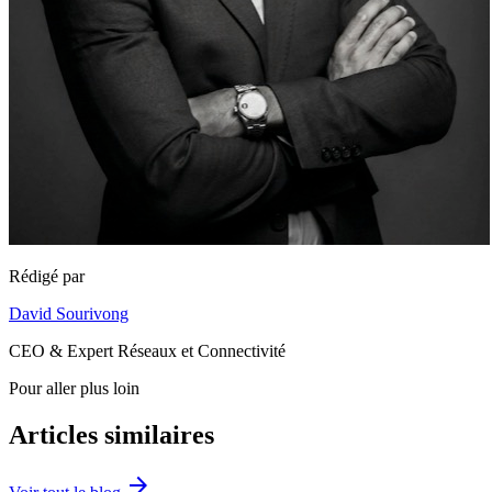
Rédigé par
David Sourivong
CEO & Expert Réseaux et Connectivité
Pour aller plus loin
Articles similaires
arrow_forward