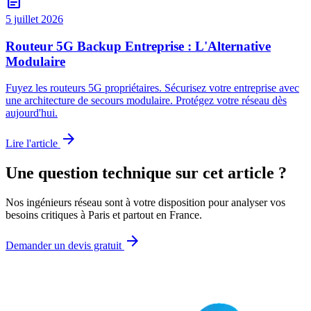
article
5 juillet 2026
Routeur 5G Backup Entreprise : L'Alternative
Modulaire
Fuyez les routeurs 5G propriétaires. Sécurisez votre entreprise avec
une architecture de secours modulaire. Protégez votre réseau dès
aujourd'hui.
arrow_forward
Lire l'article
Une question technique sur cet article ?
Nos ingénieurs réseau sont à votre disposition pour analyser vos
besoins critiques à Paris et partout en France.
arrow_forward
Demander un devis gratuit