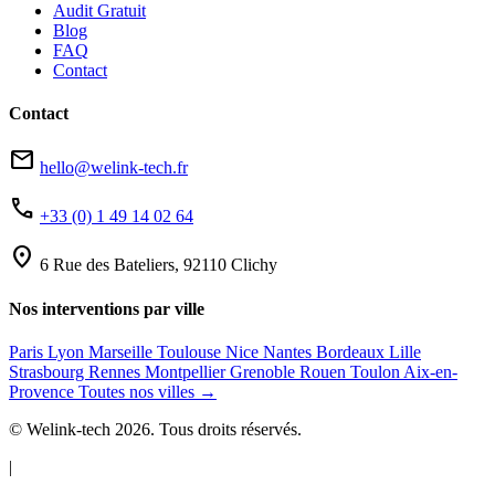
Audit Gratuit
Blog
FAQ
Contact
Contact
mail
hello@welink-tech.fr
phone
+33 (0) 1 49 14 02 64
location_on
6 Rue des Bateliers, 92110 Clichy
Nos interventions par ville
Paris
Lyon
Marseille
Toulouse
Nice
Nantes
Bordeaux
Lille
Strasbourg
Rennes
Montpellier
Grenoble
Rouen
Toulon
Aix-en-
Provence
Toutes nos villes →
© Welink-tech 2026. Tous droits réservés.
|