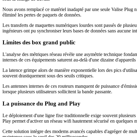
Nous avons remplacé ce matériel inadapté par une seule Valise Plug n 
éliminé les pertes de paquets de données.
Les transferts de maquettes numériques lourdes sont passés de plusieu
ingénieurs ont pu synchroniser leurs bases de données sans aucune int
Limites des box grand public
L'analyse des métriques réseau révèle une asymétrie technique fonda
internes de ces équipements saturent au-delà d'une dizaine d'appareil
La latence grimpe alors de manière exponentielle lors des pics d'utilis
souvent drastiquement sous des seuils critiques.
Les antennes internes de ces routeurs manquent de puissance d'émissi
lorsque plusieurs utilisateurs sollicitent la bande passante.
La puissance du Plug and Play
Le déploiement d'une ligne fixe traditionnelle exige souvent plusieurs
Play permet d'activer un réseau wifi hautement sécurisé en quelques m
Cette solution intègre des modems avancés capables d'agréger de multi
maintenue sous le seuil des 20 millisecondes.