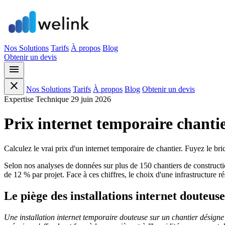
Nos Solutions
Tarifs
À propos
Blog
Obtenir un devis
menu
close
Nos Solutions
Tarifs
À propos
Blog
Obtenir un devis
Expertise Technique
29 juin 2026
Prix internet temporaire chantie
Calculez le vrai prix d'un internet temporaire de chantier. Fuyez le br
Selon nos analyses de données sur plus de 150 chantiers de constructi
de 12 % par projet. Face à ces chiffres, le choix d'une infrastructure 
Le piège des installations internet douteuse
Une installation internet temporaire douteuse sur un chantier désign