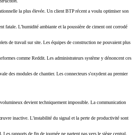
struction.
rationnelle la plus élevée. Un client BTP récent a voulu optimiser son
nt fatale. L'humidité ambiante et la poussière de ciment ont corrodé
ets de travail sur site. Les équipes de construction ne pouvaient plus
plateformes comme Reddit. Les administrateurs système y dénoncent ces
tivale des modules de chantier. Les connecteurs s'oxydent au premier
3D volumineux devient techniquement impossible. La communication
vre inactive. L'instabilité du signal et la perte de productivité sont
 Les rapports de fin de journée ne partent pas vers le siège central.