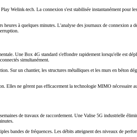
Play Welink-tech. La connexion s'est stabilisée instantanément pour les 
rs heures à quelques minutes. L'analyse des journaux de connexion a dé
erruption.
mentale. Une Box 4G standard s'effondre rapidement lorsqu'elle est dé
s connectés simultanément.
ation. Sur un chantier, les structures métalliques et les murs en béton dé
on. Elles ne gèrent pas efficacement la technologie MIMO nécessaire a
 semaines de travaux de raccordement. Une Valise 5G industrielle élimin
inutes.
ples bandes de fréquences. Les débits atteignent des niveaux de perform