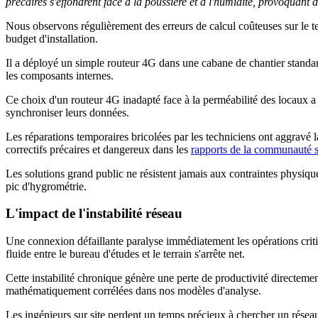
précaires s'effondrent face à la poussière et à l'humidité, provoquant 
Nous observons régulièrement des erreurs de calcul coûteuses sur le ter
budget d'installation.
Il a déployé un simple routeur 4G dans une cabane de chantier standar
les composants internes.
Ce choix d'un routeur 4G inadapté face à la perméabilité des locaux a 
synchroniser leurs données.
Les réparations temporaires bricolées par les techniciens ont aggravé
correctifs précaires et dangereux dans les
rapports de la communauté 
Les solutions grand public ne résistent jamais aux contraintes physiqu
pic d'hygrométrie.
L'impact de l'instabilité réseau
Une connexion défaillante paralyse immédiatement les opérations cr
fluide entre le bureau d'études et le terrain s'arrête net.
Cette instabilité chronique génère une perte de productivité directemen
mathématiquement corrélées dans nos modèles d'analyse.
Les ingénieurs sur site perdent un temps précieux à chercher un réseau 