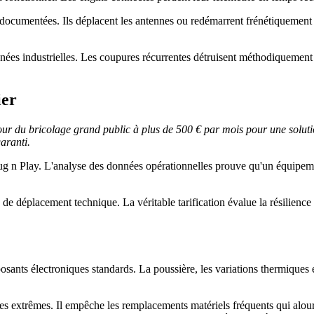
 documentées. Ils déplacent les antennes ou redémarrent frénétiquement
es industrielles. Les coupures récurrentes détruisent méthodiquement la
ier
ur du bricolage grand public à plus de 500 € par mois pour une solution
garanti.
Plug n Play. L'analyse des données opérationnelles prouve qu'un équip
e déplacement technique. La véritable tarification évalue la résilience g
nts électroniques standards. La poussière, les variations thermiques et
ues extrêmes. Il empêche les remplacements matériels fréquents qui alou