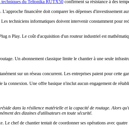
ns techniques du Teltonika RUTX50
confirment sa résistance à des tempé
aire. L'approche financière doit comparer les dépenses d'investissement au
. Les techniciens informatiques doivent intervenir constamment pour re
lug n Play. Le coût d'acquisition d'un routeur industriel est mathématiq
 routage. Un abonnement classique limite le chantier à une seule infras
ntanément sur un réseau concurrent. Les entreprises paient pour cette gara
 de la connexion. Une offre basique n'inclut aucun engagement de rétab
 réside dans la résilience matérielle et la capacité de routage. Alors q
ément des dizaines d'utilisateurs en toute sécurité.
e. Le chef de chantier tentait de coordonner ses opérations avec quatre 