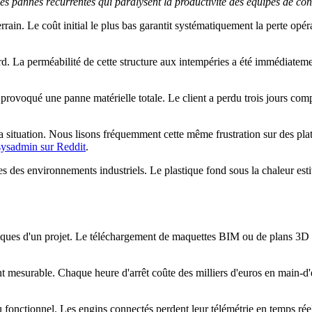
des pannes récurrentes qui paralysent la productivité des équipes de con
rain. Le coût initial le plus bas garantit systématiquement la perte opé
d. La perméabilité de cette structure aux intempéries a été immédiateme
provoqué une panne matérielle totale. Le client a perdu trois jours compl
 la situation. Nous lisons fréquemment cette même frustration sur des 
sysadmin sur Reddit
.
es des environnements industriels. Le plastique fond sous la chaleur es
itiques d'un projet. Le téléchargement de maquettes BIM ou de plans 
t mesurable. Chaque heure d'arrêt coûte des milliers d'euros en main-d'œu
fonctionnel. Les engins connectés perdent leur télémétrie en temps réel.