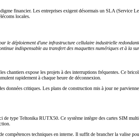
adigme financier. Les entreprises exigent désormais un SLA (Service Leve
télécoms locales.
par le déploiement d'une infrastructure cellulaire industrielle redond
ontinue indispensable au transfert des maquettes numériques et à la sur
les chantiers expose les projets à des interruptions fréquentes. Ce bric
ccumulent rapidement à chaque heure de déconnexion.
 des données critiques. Les plans de construction mis à jour ne parvienne
urci de type Teltonika RUTX50. Ce système intègre des cartes SIM mult
ction.
 compétences techniques en interne. Il suffit de brancher la valise pou