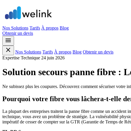
Nos Solutions
Tarifs
À propos
Blog
Obtenir un devis
menu
close
Nos Solutions
Tarifs
À propos
Blog
Obtenir un devis
Expertise Technique
24 juin 2026
Solution secours panne fibre : 
Ne subissez plus les coupures. Découvrez comment sécuriser votre infr
Pourquoi votre fibre vous lâchera-t-elle d
La plupart des entreprises traitent la panne fibre comme un accident imp
technique, vous avez un problème de stratégie. La vulnérabilité physique
impératif de cesser de compter sur la GTR (Garantie de Temps de Rétab