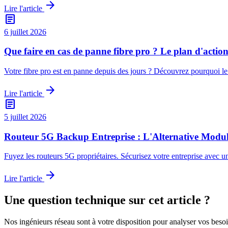
arrow_forward
Lire l'article
article
6 juillet 2026
Que faire en cas de panne fibre pro ? Le plan d'acti
Votre fibre pro est en panne depuis des jours ? Découvrez pourquoi l
arrow_forward
Lire l'article
article
5 juillet 2026
Routeur 5G Backup Entreprise : L'Alternative Modul
Fuyez les routeurs 5G propriétaires. Sécurisez votre entreprise avec u
arrow_forward
Lire l'article
Une question technique sur cet article ?
Nos ingénieurs réseau sont à votre disposition pour analyser vos besoin