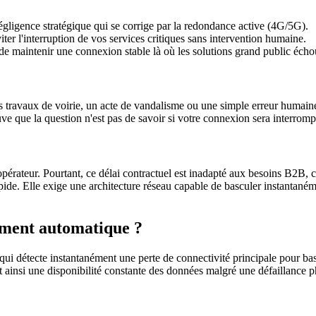
égligence stratégique qui se corrige par la redondance active (4G/5G).
iter l'interruption de vos services critiques sans intervention humaine.
e maintenir une connexion stable là où les solutions grand public écho
 travaux de voirie, un acte de vandalisme ou une simple erreur humaine 
uve que la question n'est pas de savoir si votre connexion sera interrom
érateur. Pourtant, ce délai contractuel est inadapté aux besoins B2B, car
pide. Elle exige une architecture réseau capable de basculer instantanéme
ement automatique ?
détecte instantanément une perte de connectivité principale pour bascul
t ainsi une disponibilité constante des données malgré une défaillance p