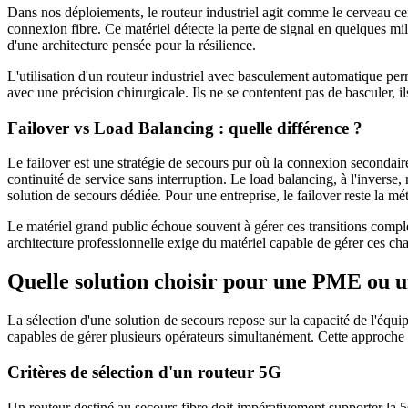
Dans nos déploiements, le routeur industriel agit comme le cerveau ce
connexion fibre. Ce matériel détecte la perte de signal en quelques mi
d'une architecture pensée pour la résilience.
L'utilisation d'un routeur industriel avec basculement automatique per
avec une précision chirurgicale. Ils ne se contentent pas de basculer, i
Failover vs Load Balancing : quelle différence ?
Le failover est une stratégie de secours pur où la connexion secondaire
continuité de service sans interruption. Le load balancing, à l'inverse
solution de secours dédiée. Pour une entreprise, le failover reste la mé
Le matériel grand public échoue souvent à gérer ces transitions compl
architecture professionnelle exige du matériel capable de gérer ces ch
Quelle solution choisir pour une PME ou un
La sélection d'une solution de secours repose sur la capacité de l'équi
capables de gérer plusieurs opérateurs simultanément. Cette approche t
Critères de sélection d'un routeur 5G
Un routeur destiné au secours fibre doit impérativement supporter la 5