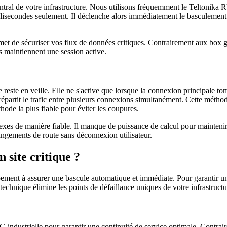
ntral de votre infrastructure. Nous utilisons fréquemment le Teltonika 
llisecondes seulement. Il déclenche alors immédiatement le basculement su
met de sécuriser vos flux de données critiques. Contrairement aux box gra
ls maintiennent une session active.
 reste en veille. Elle ne s'active que lorsque la connexion principale to
, répartit le trafic entre plusieurs connexions simultanément. Cette méth
thode la plus fiable pour éviter les coupures.
exes de manière fiable. Il manque de puissance de calcul pour mainteni
angements de route sans déconnexion utilisateur.
 site critique ?
pement à assurer une bascule automatique et immédiate. Pour garantir une
echnique élimine les points de défaillance uniques de votre infrastructu
G industrielle pour garantir une continuité de service optimale. Contra