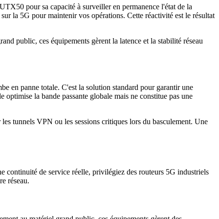
RUTX50 pour sa capacité à surveiller en permanence l'état de la
r la 5G pour maintenir vos opérations. Cette réactivité est le résultat
nd public, ces équipements gèrent la latence et la stabilité réseau
mbe en panne totale. C'est la solution standard pour garantir une
ode optimise la bande passante globale mais ne constitue pas une
r les tunnels VPN ou les sessions critiques lors du basculement. Une
 continuité de service réelle, privilégiez des routeurs 5G industriels
re réseau.
irement au matériel grand public, ces équipements gèrent des