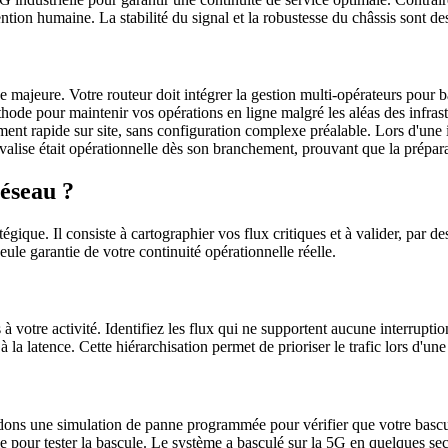
ion humaine. La stabilité du signal et la robustesse du châssis sont des 
e majeure. Votre routeur doit intégrer la gestion multi-opérateurs pour
thode pour maintenir vos opérations en ligne malgré les aléas des infras
t rapide sur site, sans configuration complexe préalable. Lors d'une int
alise était opérationnelle dès son branchement, prouvant que la préparat
éseau ?
gique. Il consiste à cartographier vos flux critiques et à valider, par d
le garantie de votre continuité opérationnelle réelle.
 à votre activité. Identifiez les flux qui ne supportent aucune interru
 la latence. Cette hiérarchisation permet de prioriser le trafic lors d'u
dons une simulation de panne programmée pour vérifier que votre bascu
 pour tester la bascule. Le système a basculé sur la 5G en quelques seco