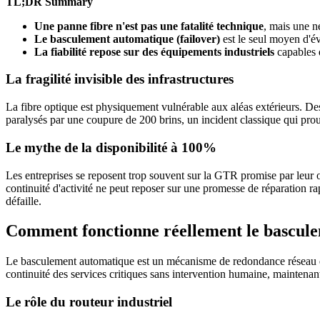
TL;DR Summary
Une panne fibre n'est pas une fatalité technique
, mais une n
Le basculement automatique (failover)
est le seul moyen d'év
La fiabilité repose sur des équipements industriels
capables d
La fragilité invisible des infrastructures
La fibre optique est physiquement vulnérable aux aléas extérieurs. Des
paralysés par une coupure de 200 brins, un incident classique qui pro
Le mythe de la disponibilité à 100%
Les entreprises se reposent trop souvent sur la GTR promise par leur op
continuité d'activité ne peut reposer sur une promesse de réparation ra
défaille.
Comment fonctionne réellement le bascul
Le basculement automatique est un mécanisme de redondance réseau qui 
continuité des services critiques sans intervention humaine, maintenan
Le rôle du routeur industriel