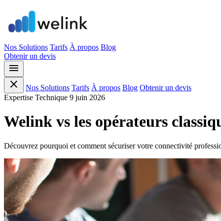
Nos Solutions
Tarifs
À propos
Blog
Obtenir un devis
menu
close
Nos Solutions
Tarifs
À propos
Blog
Obtenir un devis
Expertise Technique
9 juin 2026
Welink vs les opérateurs classiq
Découvrez pourquoi et comment sécuriser votre connectivité professio