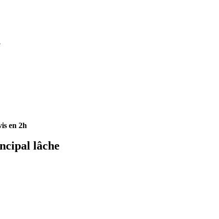
e
is en 2h
ncipal lâche